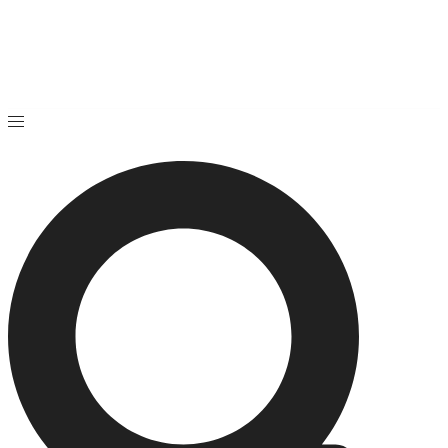
Preskočiť
na
obsah