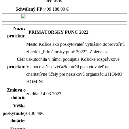
predpisov.
Schválený FP:
409 188,00 €
Názov
PRIMÁTORSKY PUNČ 2022
projektu:
Mesto Košice ako poskytovateľ vyhlásilo dobrovoľnú
zbierku „Primátorsky punč 2022“. Zbierka sa
Cieľ
uskutočnila v rámci podujatia Košické rozprávkové
projektu:
Vianoce a časť výťažku určil poskytovateľ na
charitatívne účely pre neziskovú organizáciu HOMO
HOMINI.
Zmluva o
zo dňa: 14.03.2023
dotácii:
Výška
poskytnutej
6130,49€
dotácie: