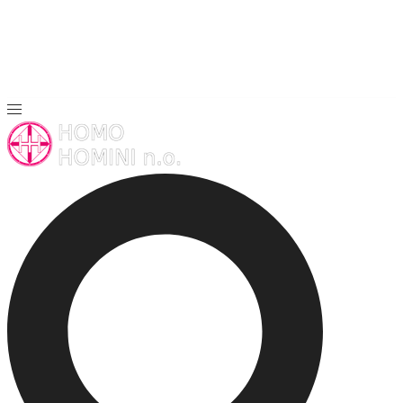
Preskočiť
na
obsah